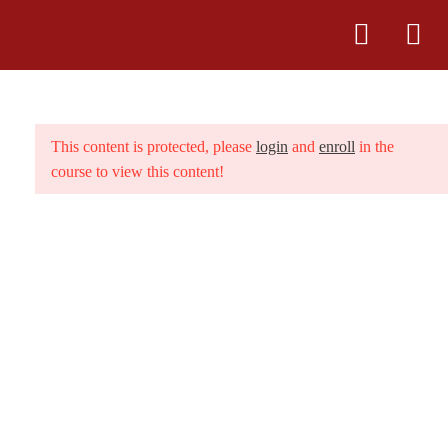
4
IL MONDO DI HAWAI’I
This content is protected, please
login
and
enroll
in the
course to view this content!
22
LE SAGGEZZE
HO’OPONOPONO
Link
2.1
Introduzione Saggezze Hawiane
2.2
La Saggezza Ike
Chi sono
2.3
La Saggezza Ike – l’animale
Centro Rosso Vulcano
2.4
La Sagezza Ike – la meditazione
Contatti