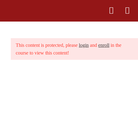
4
IL MONDO DI HAWAI’I
This content is protected, please
login
and
enroll
in the
course to view this content!
22
LE SAGGEZZE
HO’OPONOPONO
Link
21
PERCORSO 21 GIORNI
Chi sono
3.1
1° Giorno Ike
6 Minutes
Centro Rosso Vulcano
3.2
2° Giorno Kala
Contatti