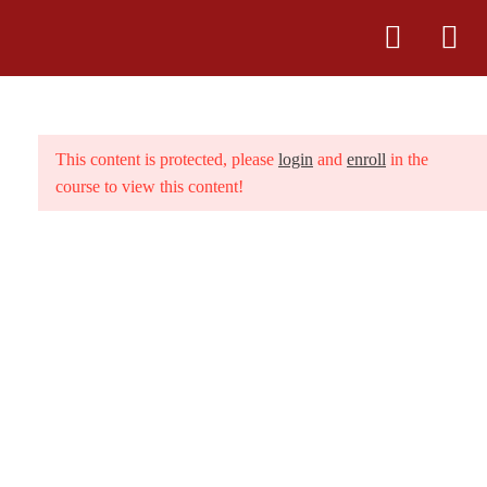
4
IL MONDO DI HAWAI’I
This content is protected, please
login
and
enroll
in the
course to view this content!
22
LE SAGGEZZE
HO’OPONOPONO
Link
21
PERCORSO 21 GIORNI
Chi sono
3.1
1° Giorno Ike
6 Minutes
Centro Rosso Vulcano
3.2
2° Giorno Kala
Contatti