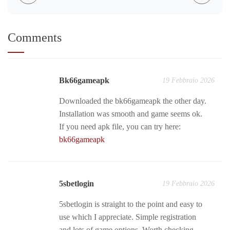
Comments
Bk66gameapk
19 Febbraio 2026
Downloaded the bk66gameapk the other day.
Installation was smooth and game seems ok.
If you need apk file, you can try here:
bk66gameapk
5sbetlogin
19 Febbraio 2026
5sbetlogin is straight to the point and easy to
use which I appreciate. Simple registration
and lots of game options. Worth checking