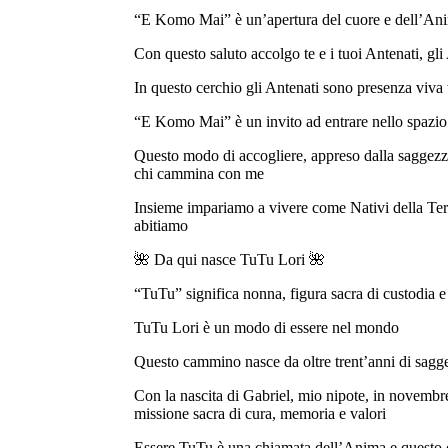
“E Komo Mai” è un’apertura del cuore e dell’Anim
Con questo saluto accolgo te e i tuoi Antenati, 
In questo cerchio gli Antenati sono presenza viva 
“E Komo Mai” è un invito ad entrare nello spazio
Questo modo di accogliere, appreso dalla saggezza 
chi cammina con me
Insieme impariamo a vivere come Nativi della Terra
abitiamo
🌺 Da qui nasce TuTu Lori 🌺
“TuTu” significa nonna, figura sacra di custodia e
TuTu Lori è un modo di essere nel mondo
Questo cammino nasce da oltre trent’anni di sagge
Con la nascita di Gabriel, mio nipote, in novembre
missione sacra di cura, memoria e valori
Essere TuTu è una chiamata dell’Anima e questo 