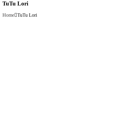
TuTu Lori
Home
TuTu Lori