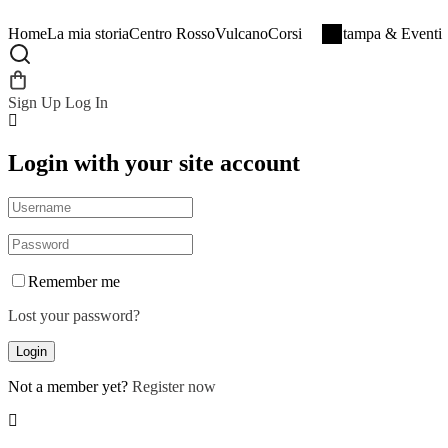
Home
La mia storia
Centro RossoVulcano
Corsi
Stampa & Eventi
Sign Up
Log In
Login with your site account
Remember me
Lost your password?
Not a member yet?
Register now