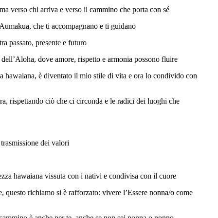
a verso chi arriva e verso il cammino che porta con sé
gli Aumakua, che ti accompagnano e ti guidano
tra passato, presente e futuro
 dell’Aloha, dove amore, rispetto e armonia possono fluire
hawaiana, è diventato il mio stile di vita e ora lo condivido con
, rispettando ciò che ci circonda e le radici dei luoghi che
 trasmissione dei valori
zza hawaiana vissuta con i nativi e condivisa con il cuore
, questo richiamo si è rafforzato: vivere l’Essere nonna/o come
cammino è anche per te, anche se non sei nonna o nonno